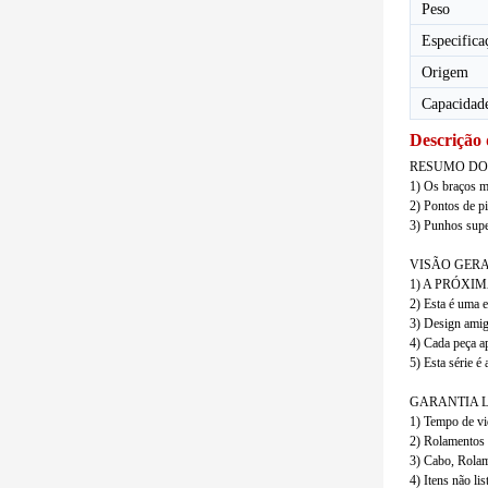
Peso
Especifica
Origem
Capacidad
Descrição
RESUMO DO
1) Os braços m
2) Pontos de pi
3) Punhos supe
VISÃO GER
1) A PRÓXIMA 
2) Esta é uma e
3) Design amig
4) Cada peça a
5) Esta série é
GARANTIA L
1) Tempo de vid
2) Rolamentos r
3) Cabo, Rolam
4) Itens não li