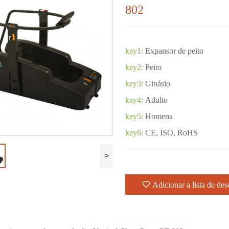
802
key1:
Expansor de peito
key2:
Peito
key3:
Ginásio
key4:
Adulto
key5:
Homens
key6:
CE, ISO, RoHS
>
Adicionar a lista de des