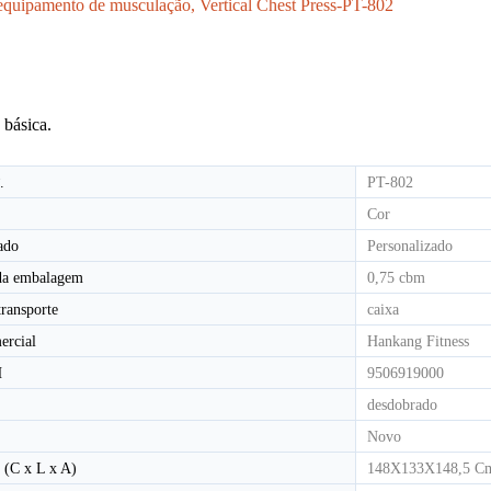
 equipamento de musculação, Vertical Chest Press-PT-802
ESTEIRA ELÉTRICA COMERCIAL LUZ HD-800T
ESTEIRA ELÉTRICA COMERCIAL LIGHT HD-800
 básica.
.
PT-802
Cor
ado
Personalizado
da embalagem
0,75 cbm
transporte
caixa
ercial
Hankang Fitness
H
9506919000
desdobrado
Novo
 (C x L x A)
148X133X148,5 C