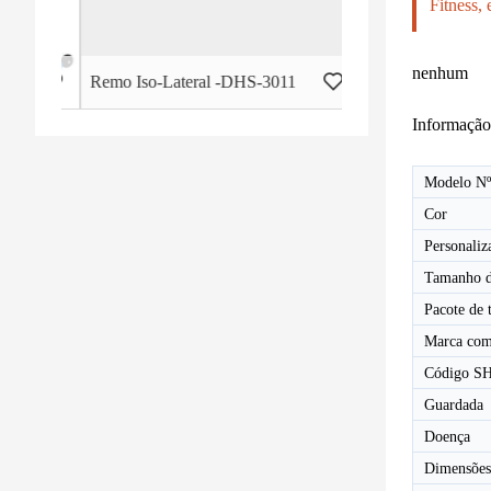
Fitness,
nenhum
l - HB-2015
Remo Iso-Lateral -DHS-3011
Informação
Modelo Nº
Cor
Personaliz
Tamanho 
Pacote de 
Marca com
Código S
Guardada
Doença
Dimensões