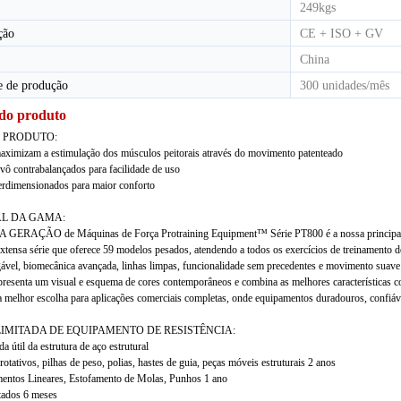
249kgs
ção
CE + ISO + GV
China
e de produção
300 unidades/mês
 do produto
 PRODUTO:
aximizam a estimulação dos músculos peitorais através do movimento patenteado
vô contrabalançados para facilidade de uso
rdimensionados para maior conforto
AL DA GAMA:
GERAÇÃO de Máquinas de Força Protraining Equipment™ Série PT800 é a nossa principal li
xtensa série que oferece 59 modelos pesados, atendendo a todos os exercícios de treinamento d
ável, biomecânica avançada, linhas limpas, funcionalidade sem precedentes e movimento suave 
presenta um visual e esquema de cores contemporâneos e combina as melhores características 
 a melhor escolha para aplicações comerciais completas, onde equipamentos duradouros, confiáveis
IMITADA DE EQUIPAMENTO DE RESISTÊNCIA:
a útil da estrutura de aço estrutural
otativos, pilhas de peso, polias, hastes de guia, peças móveis estruturais 2 anos
entos Lineares, Estofamento de Molas, Punhos 1 ano
stados 6 meses