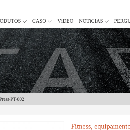
RODUTOS
CASO
VíDEO
NOTíCIAS
PERG
 Press-PT-802
Fitness, equipamento