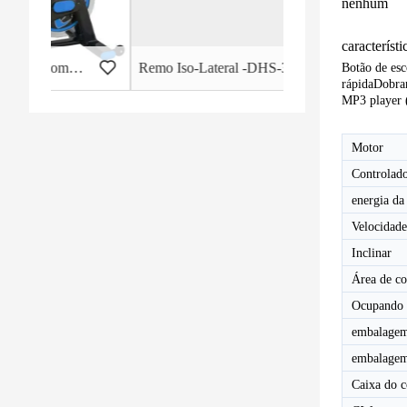
nenhum
característ
al - HB-2015
Remo Iso-Lateral -DHS-3011
Botão de esc
rápida
Dobran
MP3 player 
Motor
Controlad
energia da
Velocidade
Inclinar
Área de co
Ocupando 
embalagem
embalagem
Caixa do 