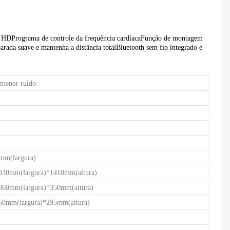
ESTEIRA ELÉTRICA COMERCIAL LIGHT HD-900
Bicicleta Spinning Semicomercial - HB-2015
o HD
Programa de controle da frequência cardíaca
Função de montagem
rada suave e mantenha a distância total
Bluetooth sem fio integrado e
 menor ruído
mm(largura)
30mm(largura)*1410mm(altura)
60mm(largura)*350mm(altura)
0mm(largura)*295mm(altura)