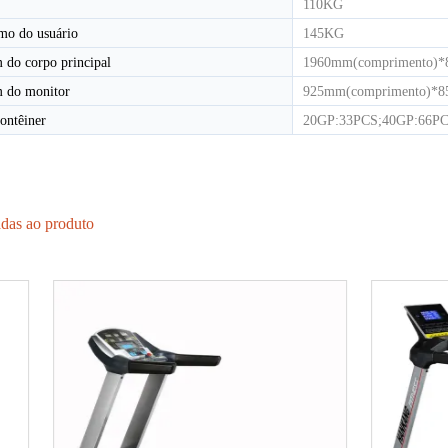
110KG
mo do usuário
145KG
 do corpo principal
1960mm(comprimento)*8
 do monitor
925mm(comprimento)*85
ontêiner
20GP:33PCS;40GP:66P
adas ao produto