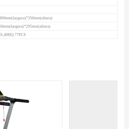
60mm(largura)*350mm(altura)
0mm(largura)*295mm(altura)
CS;40HQ:77PCS