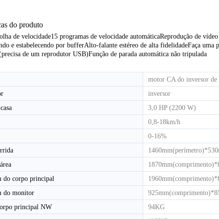
icas do produto
ESTEIRA ELÉTRICA COMERCIAL LUZ HD-800T
ESTEIRA ELÉTRICA COMERCIAL LIGHT HD-800
olha de velocidade
15 programas de velocidade automática
Reprodução de víde
do e estabelecendo por buffer
Alto-falante estéreo de alta fidelidade
Faça uma pa
(precisa de um reprodutor USB)
Função de parada automática não tripulada
motor CA do inversor de
or
inversor
 casa
3,0 HP (2200 W)
0,8-18km/h
0-16%
rrida
1460mm(perímetro)*530
área
1870mm(comprimento)*8
 do corpo principal
1960mm(comprimento)*8
 do monitor
925mm(comprimento)*85
corpo principal NW
94KG