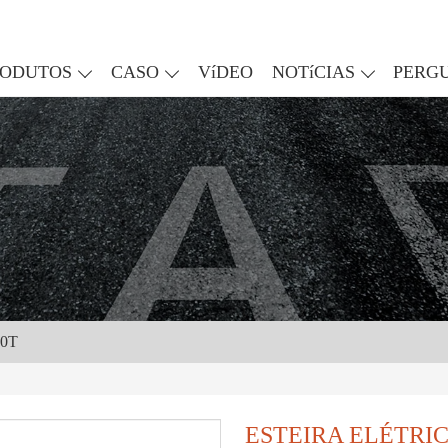
RODUTOS
CASO
VíDEO
NOTíCIAS
PERG
0T
ESTEIRA ELÉTRI