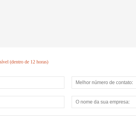
ESTEIRA ELÉTRICA COMERCIAL LUZ HD-800T
ESTEIRA ELÉTRICA COMERCIAL LIGHT HD-800
ível (dentro de 12 horas)