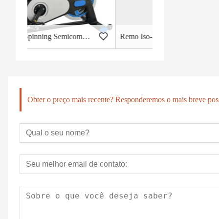
Bicicleta Spinning Semicomercial - HB-2015
Remo Iso-Lateral -DHS-3011
Obter o preço mais recente? Responderemos o mais breve poss