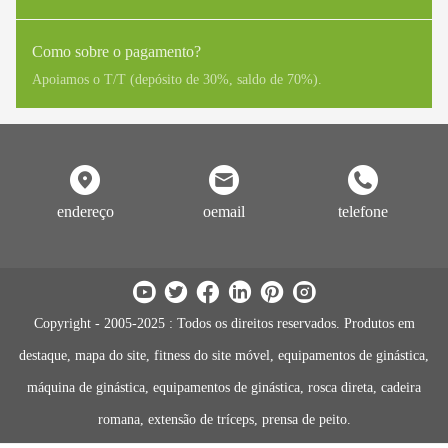
vitalício, pilhas de peso, polias, hastes de guia, peças móveis
estruturais 2 anos Cabo, mancais lineares, molas 1 ano estofamento,
Como sobre o pagamento?
punhos, todos os outros itens não listados 6 meses
Apoiamos o T/T (depósito de 30%, saldo de 70%).
endereço
oemail
telefone
Copyright - 2005-2025 : Todos os direitos reservados. Produtos em
destaque, mapa do site, fitness do site móvel, equipamentos de ginástica,
máquina de ginástica, equipamentos de ginástica, rosca direta, cadeira
romana, extensão de tríceps, prensa de peito.