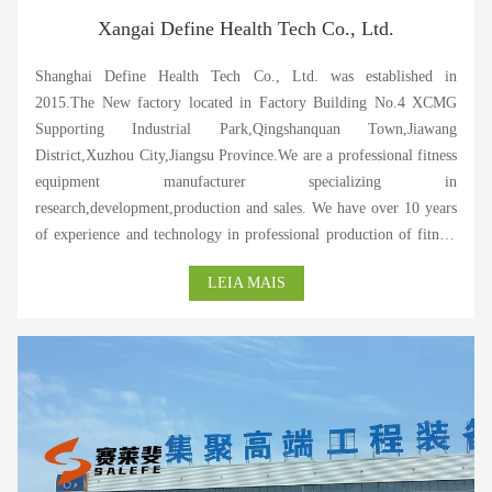
Xangai Define Health Tech Co., Ltd.
Shanghai Define Health Tech Co., Ltd. was established in
2015.The New factory located in Factory Building No.4 XCMG
Supporting Industrial Park,Qingshanquan Town,Jiawang
District,Xuzhou City,Jiangsu Province.We are a professional fitness
equipment manufacturer specializing in
research,development,production and sales. We have over 10 years
of experience and technology in professional production of fitness
equipment. Our products have passed ISO and CE certification, and
LEIA MAIS
are highly praised by customers at home and abroad. As a
professional fitness equipment manufacturer in China,we specialize
in producing various types of commercial power equipment in the
mainstream market,providing various high-end commercial and
household electric treadmills,various magnetic controlled exercise
bikes and dynamic bicycles,elliptical machines,rowing
machines,stair machines,fan cars,and various fitness accessories at
home and abroad. We have a strong production and research