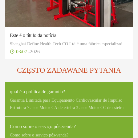
Este é o título da notícia
Shanghai Define Health Tech CO Ltd é uma fábrica especializada em fitness industrial, especialmente em design e produção de desenvolvimento, além de vender fitness profissional, produtos de saúde e equipamentos esportivos.
03/07
-2026
CZĘSTO ZADAWANE PYTANIA
qual é a política de garantia?
Garantia Limitada para Equipamento Cardiovascular de Impulso
Estrutura 7 anos Motor CA de esteira 3 anos Motor CC de esteira,
peças móveis estruturais 2 anos PCB de exibição, controlador de
motor, gerador, EMS, freios ECB 2 anos Teclado, peças de desgaste
Como sobre o serviço pós-venda?
duráveis ​​1 ano Garantia limitada de equipamento de treinamento de
Como sobre o serviço pós-venda?
força de impulso Armação de aço estrutural Rolamento rotativo