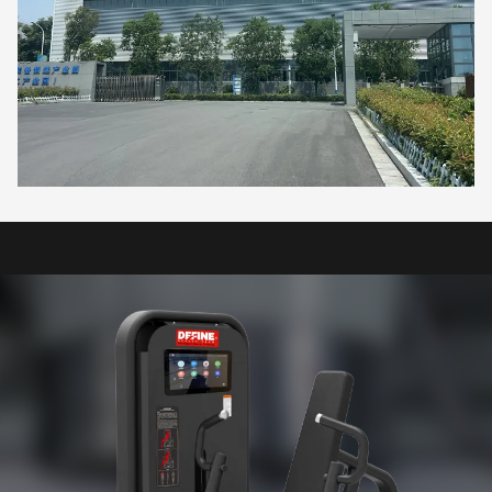
team,more than 10 senior designers in the industry and professional
& technical personnel,two large laser equipment,three automatic
pipe benders,several robotic welding machines,automatic cutting
machines,and supporting spray assembly lines.We can provide
different types of plate and pipe products according to different
standards,materials,and surface treatments,and can also provide
customized and OEM parts according to drawings. Our products
are widely used in professional gyms,star hotels,small gyms,and
various college sports centers.Our products are exported to
Europe,North America,South America,the Middle East,
Oceania,Africa,Southeast Asia,and other countries and regions,and
are highly praised by customers at home and abroad.We sincerely
welcome your presence and guidance,and work together to create a
better future.