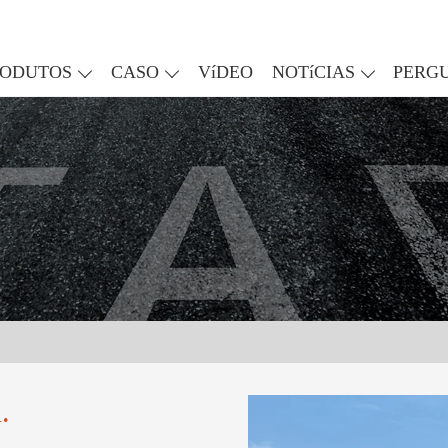
RODUTOS
CASO
VíDEO
NOTíCIAS
PERG
.