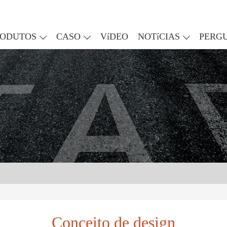
RODUTOS
CASO
VíDEO
NOTíCIAS
PERG
Conceito de design