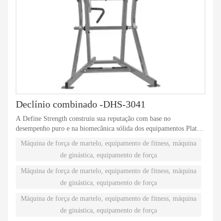
Declínio combinado -DHS-3041
A Define Strength construiu sua reputação com base no
desempenho puro e na biomecânica sólida dos equipamentos Plate-
Loaded. Caminhos naturais independentes de movimento oferecem
Máquina de força de martelo, equipamento de fitness, máquina
treinamento com pesos de desempenho eficaz. Noventa peças Plate-
de ginástica, equipamento de força
Loaded diferentes atendem às necessidades individuais e acomodam
até os atletas mais difíceis.
Máquina de força de martelo, equipamento de fitness, máquina
de ginástica, equipamento de força
Máquina de força de martelo, equipamento de fitness, máquina
de ginástica, equipamento de força