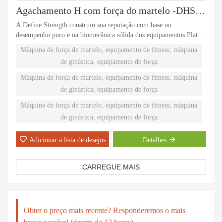
Agachamento H com força do martelo -DHS-3042
A Define Strength construiu sua reputação com base no
desempenho puro e na biomecânica sólida dos equipamentos Plate-
Loaded. Caminhos naturais independentes de movimento oferecem
Máquina de força de martelo, equipamento de fitness, máquina
treinamento com pesos de desempenho eficaz. Noventa peças Plate-
de ginástica, equipamento de força
Loaded diferentes atendem às necessidades individuais e acomodam
até os atletas mais difíceis.
Máquina de força de martelo, equipamento de fitness, máquina
de ginástica, equipamento de força
Máquina de força de martelo, equipamento de fitness, máquina
de ginástica, equipamento de força
Adicionar a lista de desejos
Detalhes
CARREGUE MAIS
Obter o preço mais recente? Responderemos o mais