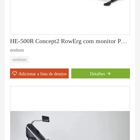
HE-500R Concept2 RowErg com monitor PM5 (preto)
nenhum
nenhum
Adicionar a lista de desejos
Detalhes